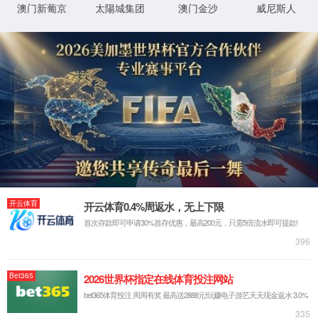


热门关键词：
场地调查
土壤修复
环境咨询